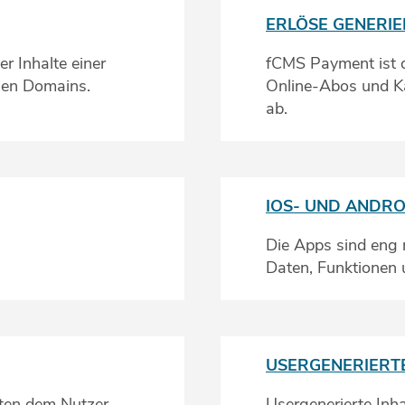
ERLÖSE GENERI
r Inhalte einer
fCMS Payment ist d
nen Domains.
Online-Abos und K
ab.
IOS- UND ANDRO
Die Apps sind eng
Daten, Funktionen u
USERGENERIERTE
eten dem Nutzer
Usergenerierte Inha